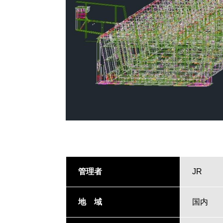
管理者
JR
地 域
国内