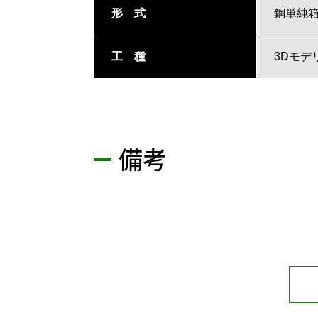
形 式
鋼単純
工 種
3Dモデ
備考