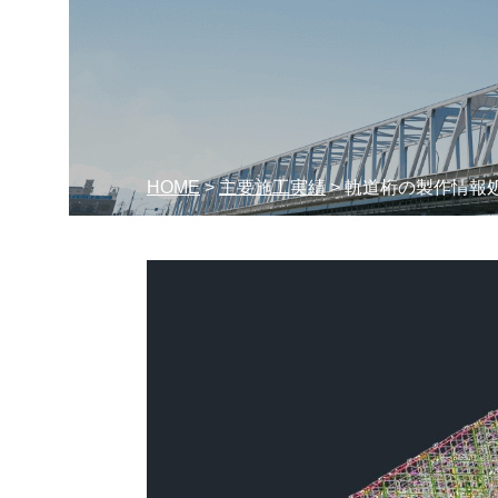
HOME
>
主要施工実績
> 軌道桁の製作情報